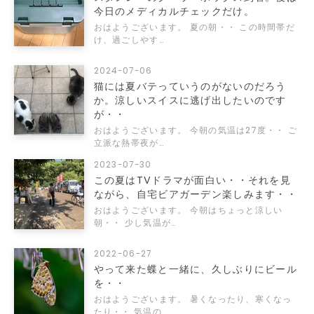
今日のメディカルチェックだけ。
おはようございます。 夏の朝・・ この時間帯だ
け、過ごしやす…
2024-07-06
猫には夏バテっていうのがないのだろう
か。涼しいスイスに逃げ出したいのです
が・・
おはようございます。 今朝の気温は27度・・ ご
立派な熱帯夜が…
2023-07-30
この夏はTVドラマが面白い・・それを見
ながら、自宅ビアガーデン楽しみます・・
おはようございます。 今朝はちょっと涼しい
朝・・ 少し気温が…
2022-06-27
やって来た蝶と一緒に、久しぶりにビール
を・・
おはようございます。 暑くなったり、寒くなっ
たり・・ 気温の…