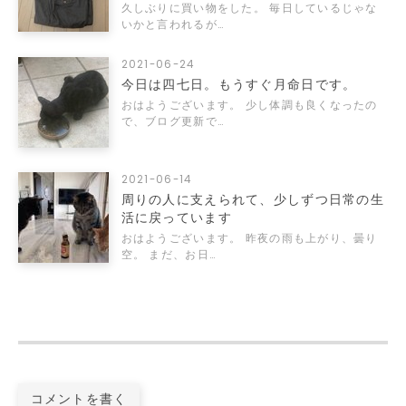
久しぶりに買い物をした。 毎日しているじゃな
いかと言われるが…
2021-06-24
今日は四七日。もうすぐ月命日です。
おはようございます。 少し体調も良くなったの
で、ブログ更新で…
2021-06-14
周りの人に支えられて、少しずつ日常の生
活に戻っています
おはようございます。 昨夜の雨も上がり、曇り
空。 まだ、お日…
コメントを書く